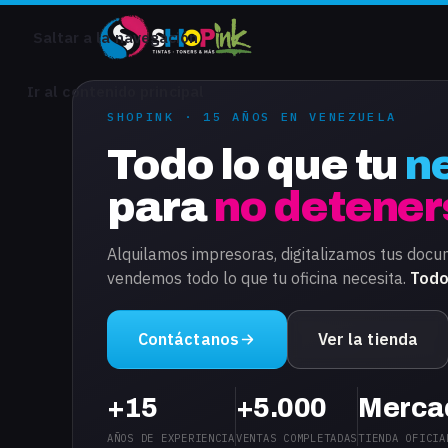
Saltar a la navegación
Ir al contenido principal
SHOPINK · 15 AÑOS EN VENEZUELA
Todo lo que tu
n
para
no detener
Alquilamos impresoras, digitalizamos tus docu
vendemos todo lo que tu oficina necesita.
Todo
Contáctanos
Ver la tienda
+15
+5.000
Merca
AÑOS DE EXPERIENCIA
VENTAS COMPLETADAS
TIENDA OFICIA