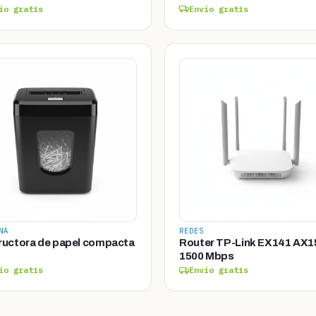
ío gratis
Envío gratis
NA
REDES
ructora de papel compacta
Router TP-Link EX141 AX1
1500 Mbps
ío gratis
Envío gratis