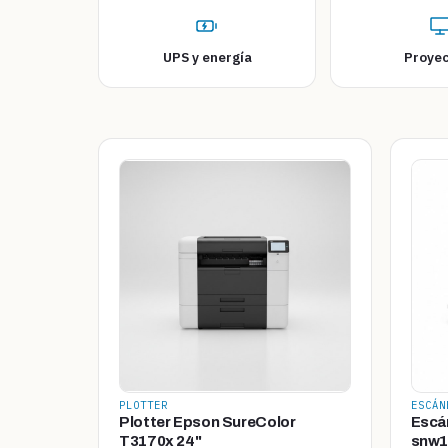
UPS y energía
Proyec
PLOTTER
ESCÁN
Plotter Epson SureColor
Escá
T3170x 24"
snw1