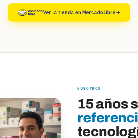
Ver la tienda en MercadoLibre
NOSOTROS
15 años 
referenc
tecnolog