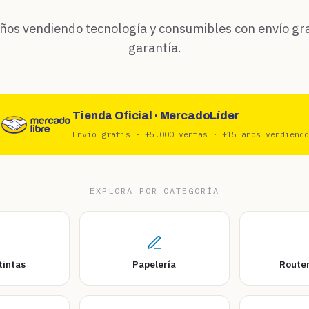
ños vendiendo tecnología y consumibles con envío gra
garantía.
Tienda Oficial · MercadoLíder
Envío gratis · +5.000 ventas · +15 años vendiend
EXPLORA POR CATEGORÍA
tintas
Papelería
Router