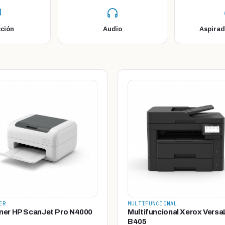
ción
Audio
Aspirad
ER
MULTIFUNCIONAL
ner HP ScanJet Pro N4000
Multifuncional Xerox Versa
B405