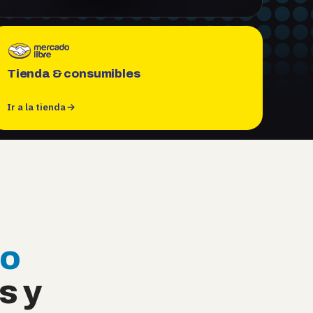
Tienda & consumibles
Ir a la tienda
po
s y