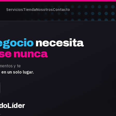
Servicios
Tienda
Nosotros
Contacto
egocio
necesita
se nunca
mentos y te
 en un solo lugar.
doLíder
L