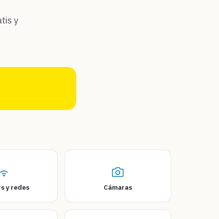
tis y
o
s y redes
Cámaras