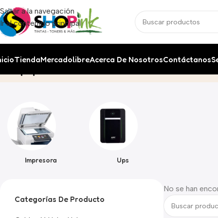
Saltar a la navegación
Ir al contenido principal
nicio
Tienda
Mercadolibre
Acerca De Nosotros
Contáctanos
S
Equipos
Inicio
Impresora
Ups
No se han enco
Categorías De Producto