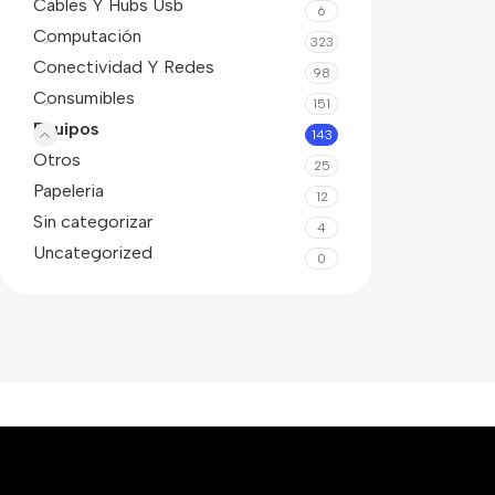
Cables Y Hubs Usb
6
Computación
323
Conectividad Y Redes
98
Consumibles
151
Equipos
143
Otros
25
Papeleria
12
Sin categorizar
4
Uncategorized
0